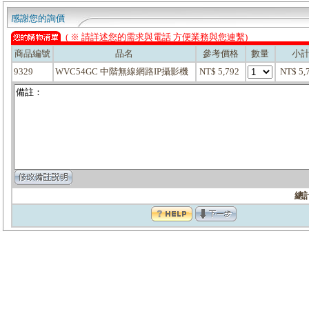
感謝您的詢價
( ※ 請詳述您的需求與電話 方便業務與您連繫)
商品編號
品名
參考價格
數量
小
9329
WVC54GC 中階無線網路IP攝影機
NT$ 5,792
NT$ 5
總