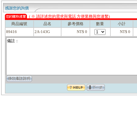
感謝您的詢價
( ※ 請詳述您的需求與電話 方便業務與您連繫)
商品編號
品名
參考價格
數量
小計
89416
2A-143G
NT$ 0
NT$ 0