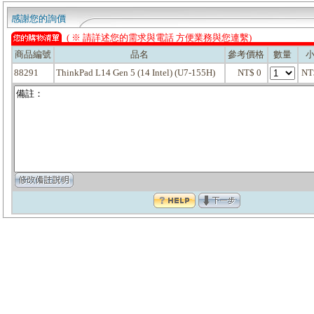
感謝您的詢價
( ※ 請詳述您的需求與電話 方便業務與您連繫)
商品編號
品名
參考價格
數量
88291
ThinkPad L14 Gen 5 (14 Intel) (U7-155H)
NT$ 0
NT