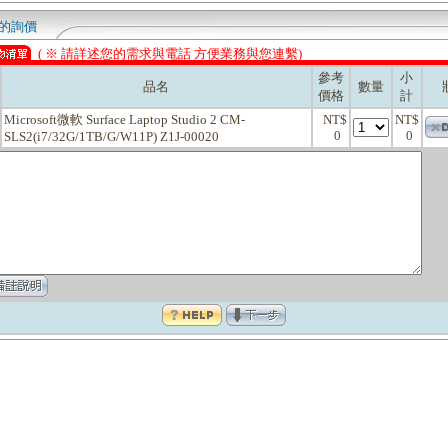
的詢價
( ※ 請詳述您的需求與電話 方便業務與您連繫)
參考
小
品名
數量
價格
計
Microsoft微軟 Surface Laptop Studio 2 CM-
NT$
NT$
0
0
SLS2(i7/32G/1TB/G/W11P) Z1J-00020