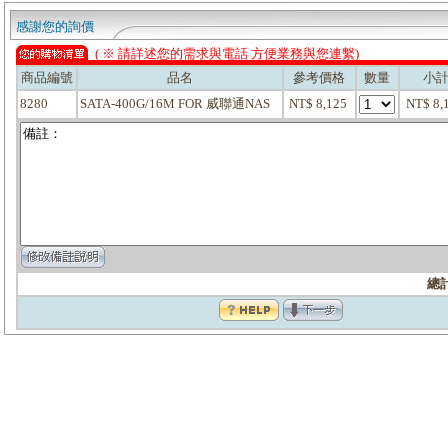
感謝您的詢價
( ※ 請詳述您的需求與電話 方便業務與您連繫)
商品編號
品名
參考價格
數量
小
8280
SATA-400G/16M FOR 威聯通NAS
NT$ 8,125
NT$ 8
總