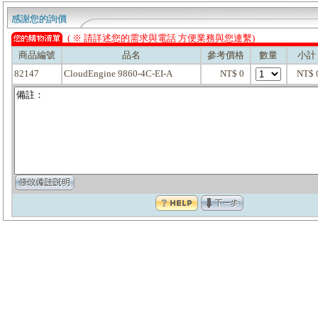
感謝您的詢價
( ※ 請詳述您的需求與電話 方便業務與您連繫)
商品編號
品名
參考價格
數量
小計
82147
CloudEngine 9860-4C-EI-A
NT$ 0
NT$