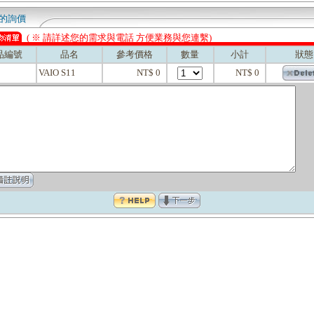
的詢價
( ※ 請詳述您的需求與電話 方便業務與您連繫)
品編號
品名
參考價格
數量
小計
狀態
VAIO S11
NT$ 0
NT$ 0