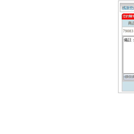
感謝您
商
79083