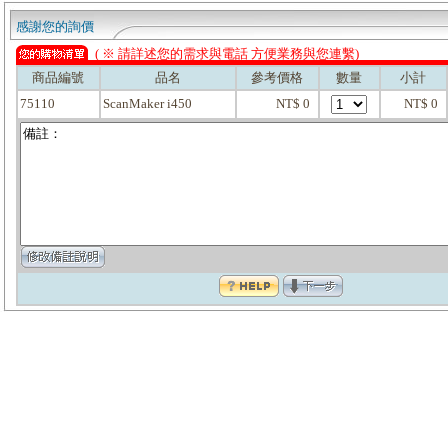
感謝您的詢價
( ※ 請詳述您的需求與電話 方便業務與您連繫)
商品編號
品名
參考價格
數量
小計
75110
ScanMaker i450
NT$ 0
NT$ 0