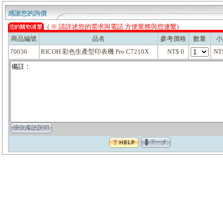
感謝您的詢價
( ※ 請詳述您的需求與電話 方便業務與您連繫)
商品編號
品名
參考價格
數量
小
70036
RICOH 彩色生產型印表機 Pro C7210X
NT$ 0
NT