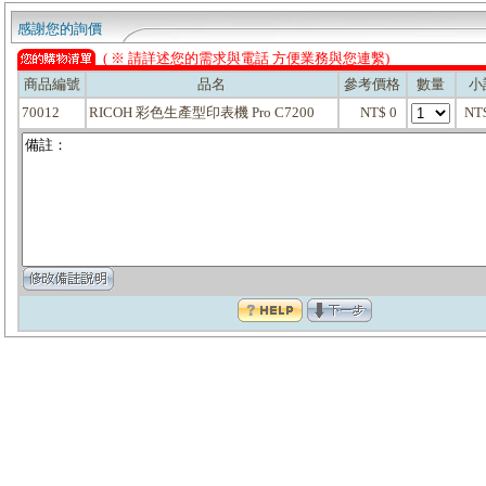
感謝您的詢價
( ※ 請詳述您的需求與電話 方便業務與您連繫)
商品編號
品名
參考價格
數量
小
70012
RICOH 彩色生產型印表機 Pro C7200
NT$ 0
NT