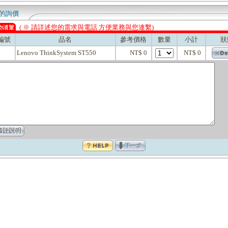
的詢價
( ※ 請詳述您的需求與電話 方便業務與您連繫)
編號
品名
參考價格
數量
小計
狀
Lenovo ThinkSystem ST550
NT$ 0
NT$ 0