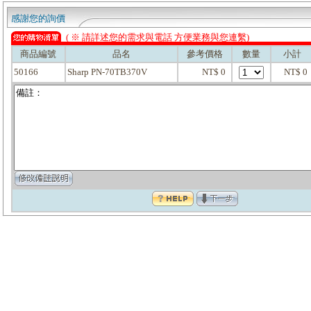
感謝您的詢價
( ※ 請詳述您的需求與電話 方便業務與您連繫)
商品編號
品名
參考價格
數量
小計
50166
Sharp PN-70TB370V
NT$ 0
NT$ 