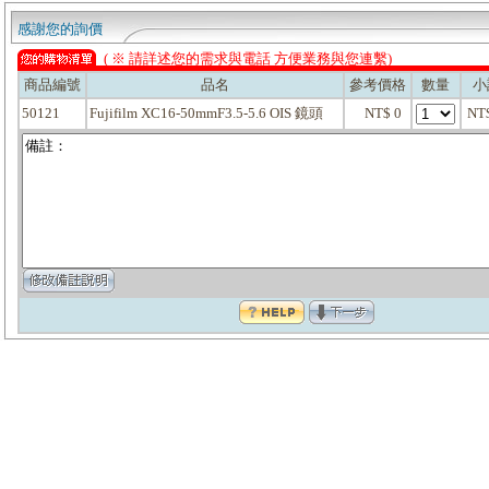
感謝您的詢價
( ※ 請詳述您的需求與電話 方便業務與您連繫)
商品編號
品名
參考價格
數量
小
50121
Fujifilm XC16-50mmF3.5-5.6 OIS 鏡頭
NT$ 0
NT