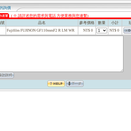
的詢價
( ※ 請詳述您的需求與電話 方便業務與您連繫)
編號
品名
參考價格
數量
小計
Fujifilm FUJINON GF110mmF2 R LM WR
NT$ 0
NT$ 0