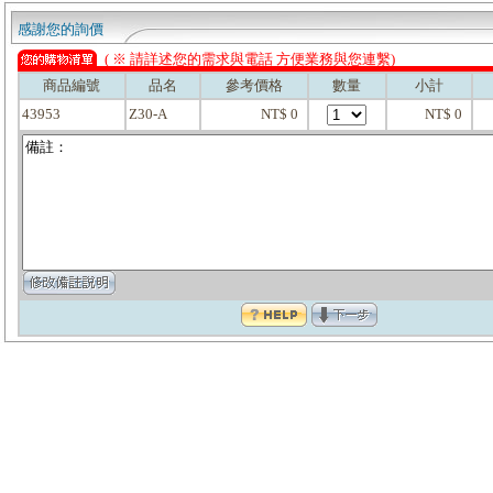
感謝您的詢價
( ※ 請詳述您的需求與電話 方便業務與您連繫)
商品編號
品名
參考價格
數量
小計
43953
Z30-A
NT$ 0
NT$ 0