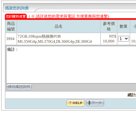
感謝您的詢價
( ※ 請詳述您的需求與電話 方便業務與您連繫)
商品
參考價
品名
數量
編號
格
72GB,10Krpm熱抽換FOR
NT$
3994
10,000
10
ML350G4p,ML370G4,DL360G4p,DL380G4
總計