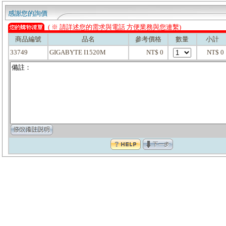
感謝您的詢價
( ※ 請詳述您的需求與電話 方便業務與您連繫)
商品編號
品名
參考價格
數量
小計
33749
GIGABYTE I1520M
NT$ 0
NT$ 