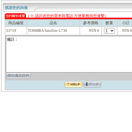
感謝您的詢價
( ※ 請詳述您的需求與電話 方便業務與您連繫)
商品編號
品名
參考價格
數量
小計
33719
TOSHIBA Satellite L730
NT$ 0
NT$ 