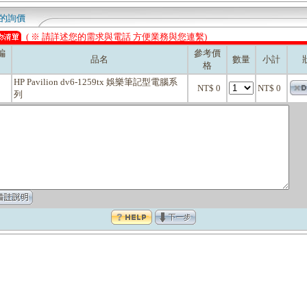
的詢價
( ※ 請詳述您的需求與電話 方便業務與您連繫)
編
參考價
品名
數量
小計
格
HP Pavilion dv6-1259tx 娛樂筆記型電腦系
NT$ 0
NT$ 0
列