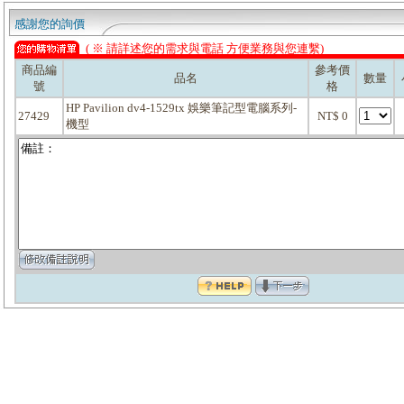
感謝您的詢價
( ※ 請詳述您的需求與電話 方便業務與您連繫)
商品編
參考價
品名
數量
號
格
HP Pavilion dv4-1529tx 娛樂筆記型電腦系列-
27429
NT$ 0
機型