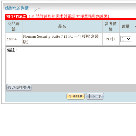
感謝您的詢價
( ※ 請詳述您的需求與電話 方便業務與您連繫)
商品編
參考價
品名
數量
號
格
Norman Security Suite 7 (1 PC 一年授權 盒裝
23864
NT$ 0
版)