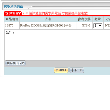
感謝您的詢價
( ※ 請詳述您的需求與電話 方便業務與您連繫)
商品編號
品名
參考價格
數量
小
19875
RioRey DDOS阻擋防禦RG10012平台
NT$ 0
NT