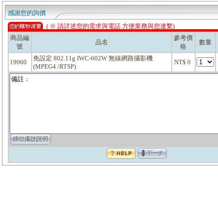
感謝您的詢價
( ※ 請詳述您的需求與電話 方便業務與您連繫)
商品編
參考價
品名
數量
號
格
免設定 802.11g IWC-602W 無線網路攝影機
19060
NT$ 0
(MPEG4 /RTSP)