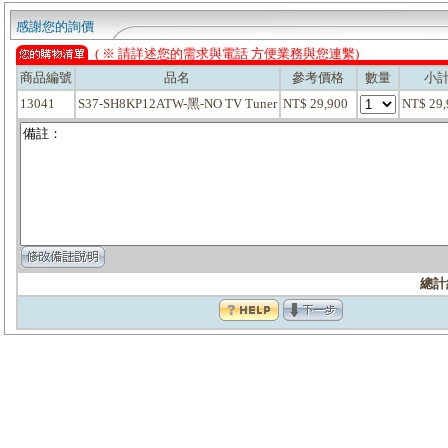
感謝您的詢價
( ※ 請詳述您的需求與電話 方便業務與您連繫)
商品編號
品名
參考價格
數量
小
13041
S37-SH8KP12ATW-黑-NO TV Tuner
NT$ 29,900
NT$ 29
總計