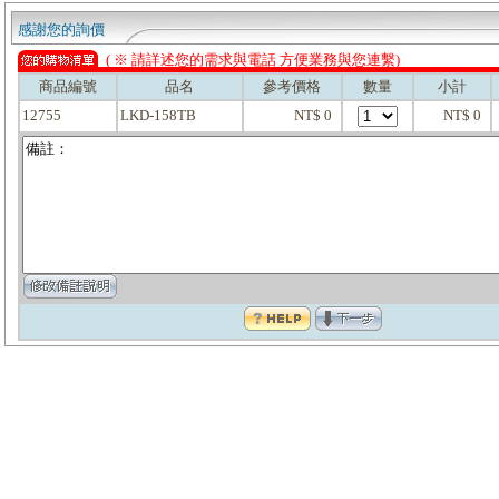
感謝您的詢價
( ※ 請詳述您的需求與電話 方便業務與您連繫)
商品編號
品名
參考價格
數量
小計
12755
LKD-158TB
NT$ 0
NT$ 0