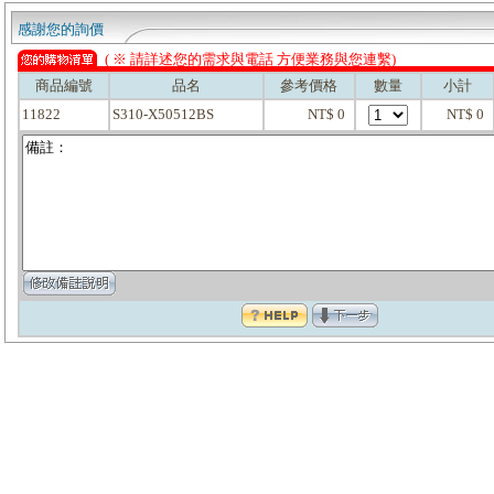
感謝您的詢價
( ※ 請詳述您的需求與電話 方便業務與您連繫)
商品編號
品名
參考價格
數量
小計
11822
S310-X50512BS
NT$ 0
NT$ 0