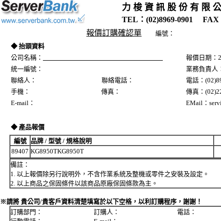
力 梭 資 訊 股 份 有 限 
TEL：(02)8969-0901 FAX：
報價訂購確認單
編號：
◆ 抬頭資料
公司名稱：
報價日期：20
統一編號：
業務負責人
聯絡人： 聯絡電話：
電話：(02)89
手機： 傳真：
傳真：(02)22
E-mail：
EMail：servi
◆ 產品報價
編號
品牌 / 型號 / 規格說明
89407
KG8950TKG8950T
備註：
1. 以上報價除另行說明外，不含作業系統及整機或零件之安裝及設定。
2. 以上商品之保固條件以該商品原廠保固條款為主。
※請將 貴公司/貴客戶資料清楚填寫於以下空格，以利訂購程序，謝謝！
訂購部門： 訂購人： 電話：