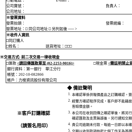
行動電話： E-mail：
公司寶號： 負責人：
公司地址：
※發票資料
發票抬頭： 發票統編：
發票地址：□ 同公司地址 □ 另列如後 ----- >
※收件人資訊
□同訂購人
□姓名： 送貨地址：□□□
※交易方式: 前二次交易一律收現金
□匯款
<請回傳匯款單至 (02-2253-9016)>
□現金票
<需註明禁止
銀行資料：第一銀行 華江分行
帳號：202-10-082866
帳戶：力梭資訊股份有限公司
◆ 備註聲明
1.
本確認單係供報價產品之訂購確認，簽
2.
經雙方確認程序完成，客戶即不能藉故
害賠償金額。
3.
※客戶訂購確認
本公司在收到回傳之確認單後，將另行
確認匯款及支票無誤後，另行通知交期
4.
貴公司逾期未付款，每逾一日即以本確
（請簽名用印）
5.
交期以收到款項始起七個工作天為基礎