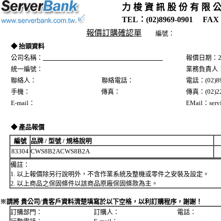
力 梭 資 訊 股 份 有 限 
TEL：(02)8969-0901 FAX：
報價訂購確認單
編號：
◆ 抬頭資料
公司名稱：
報價日期：20
統一編號：
業務負責人
聯絡人： 聯絡電話：
電話：(02)89
手機： 傳真：
傳真：(02)22
E-mail：
EMail：servi
◆ 產品報價
編號
品牌 / 型號 / 規格說明
83304
CWS8B2ACWS8B2A
備註：
1. 以上報價除另行說明外，不含作業系統及整機或零件之安裝及設定。
2. 以上商品之保固條件以該商品原廠保固條款為主。
※請將 貴公司/貴客戶資料清楚填寫於以下空格，以利訂購程序，謝謝！
訂購部門： 訂購人： 電話：