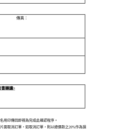
 傳真：
背書轉讓>
名用印傳回即視為完成此確認程序。
片面取消訂單，如取消訂單，則以總價款之20%作為損