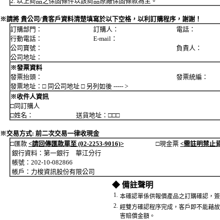
2. 以上商品之保固條件以該商品原廠保固條款為主。
※請將 貴公司/貴客戶資料清楚填寫於以下空格，以利訂購程序，謝謝！
訂購部門： 訂購人： 電話：
行動電話： E-mail：
公司寶號： 負責人：
公司地址：
※發票資料
發票抬頭： 發票統編：
發票地址：□ 同公司地址 □ 另列如後 ----- >
※收件人資訊
□同訂購人
□姓名： 送貨地址：□□□
※交易方式: 前二次交易一律收現金
□匯款
<請回傳匯款單至 (02-2253-9016)>
□現金票
<需註明禁止
銀行資料：第一銀行 華江分行
帳號：202-10-082866
帳戶：力梭資訊股份有限公司
◆ 備註聲明
1.
本確認單係供報價產品之訂購確認，簽
2.
經雙方確認程序完成，客戶即不能藉故
害賠償金額。