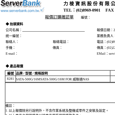
力 梭 資 訊 股 份 有 限 
TEL：(02)8969-0901 FAX：
報價訂購確認單
編號：
◆ 抬頭資料
公司名稱：
報價日期：20
統一編號：
業務負責人
聯絡人： 聯絡電話：
電話：(02)89
手機： 傳真：
傳真：(02)22
E-mail：
EMail：servi
◆ 產品報價
編號
品牌 / 型號 / 規格說明
8281
SATA-500G/16MSATA-500G/16M FOR 威聯通NAS
備註：
1. 以上報價除另行說明外，不含作業系統及整機或零件之安裝及設定。