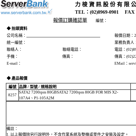
力 梭 資 訊 股 份 有 限 
TEL：(02)8969-0901 FAX：
報價訂購確認單
編號：
◆ 抬頭資料
公司名稱：
報價日期：20
統一編號：
業務負責人
聯絡人： 聯絡電話：
電話：(02)89
手機： 傳真：
傳真：(02)22
E-mail：
EMail：servi
◆ 產品報價
編號
品牌 / 型號 / 規格說明
SATA2 7200rpm 80GBSATA2 7200rpm 80GB FOR MIS X2-
8257
107A4、P1-105A2M
備註：
1. 以上報價除另行說明外，不含作業系統及整機或零件之安裝及設定。