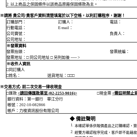
2. 以上商品之保固條件以該商品原廠保固條款為主。
※請將 貴公司/貴客戶資料清楚填寫於以下空格，以利訂購程序，謝謝！
訂購部門： 訂購人： 電話：
行動電話： E-mail：
公司寶號： 負責人：
公司地址：
※發票資料
發票抬頭： 發票統編：
發票地址：□ 同公司地址 □ 另列如後 ----- >
※收件人資訊
□同訂購人
□姓名： 送貨地址：□□□
※交易方式: 前二次交易一律收現金
□匯款
<請回傳匯款單至 (02-2253-9016)>
□現金票
<需註明禁止
銀行資料：第一銀行 華江分行
帳號：202-10-082866
帳戶：力梭資訊股份有限公司
◆ 備註聲明
1.
本確認單係供報價產品之訂購確認，簽
2.
經雙方確認程序完成，客戶即不能藉故