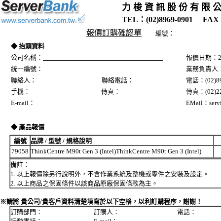
力 梭 資 訊 股 份 有 限 
TEL：(02)8969-0901 FAX：
報價訂購確認單
編號：
◆ 抬頭資料
公司名稱：
報價日期：20
統一編號：
業務負責人
聯絡人： 聯絡電話：
電話：(02)89
手機： 傳真：
傳真：(02)22
E-mail：
EMail：servi
◆ 產品報價
編號
品牌 / 型號 / 規格說明
79058
ThinkCentre M90t Gen 3 (Intel)ThinkCentre M90t Gen 3 (Intel)
備註：
1. 以上報價除另行說明外，不含作業系統及整機或零件之安裝及設定。
2. 以上商品之保固條件以該商品原廠保固條款為主。
※請將 貴公司/貴客戶資料清楚填寫於以下空格，以利訂購程序，謝謝！
訂購部門： 訂購人： 電話：