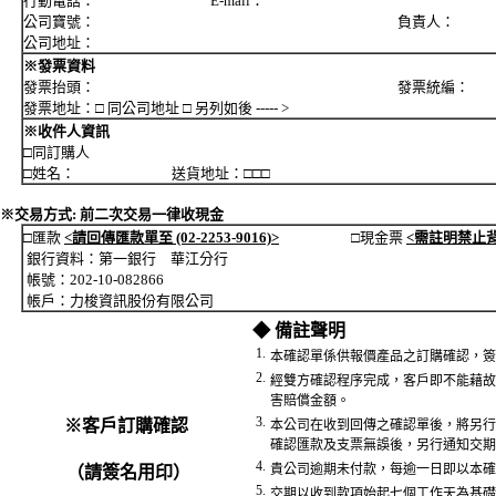
行動電話： E-mail：
公司寶號： 負責人：
公司地址：
※發票資料
發票抬頭： 發票統編：
發票地址：□ 同公司地址 □ 另列如後 ----- >
※收件人資訊
□同訂購人
□姓名： 送貨地址：□□□
※交易方式: 前二次交易一律收現金
□匯款
<請回傳匯款單至 (02-2253-9016)>
□現金票
<需註明禁止
銀行資料：第一銀行 華江分行
帳號：202-10-082866
帳戶：力梭資訊股份有限公司
◆ 備註聲明
1.
本確認單係供報價產品之訂購確認，簽
2.
經雙方確認程序完成，客戶即不能藉故
害賠償金額。
3.
※客戶訂購確認
本公司在收到回傳之確認單後，將另行
確認匯款及支票無誤後，另行通知交期
4.
貴公司逾期未付款，每逾一日即以本確
（請簽名用印）
5.
交期以收到款項始起七個工作天為基礎