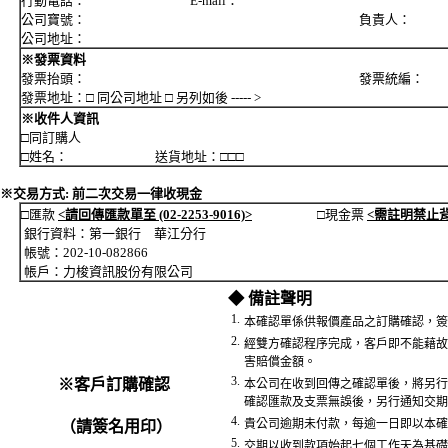
行動電話： E-mail：
公司寶號： 負責人：
公司地址：
※發票資料
發票抬頭： 發票統編：
發票地址：□ 同公司地址 □ 另列如後 ----- >
※收件人資訊
□同訂購人
□姓名： 送貨地址：□□□
※交易方式: 前二次交易一律收現金
□匯款
<請回傳匯款單至 (02-2253-9016)>
□現金票
<需註明禁止
銀行資料：第一銀行 華江分行
帳號：202-10-082866
帳戶：力梭資訊股份有限公司
◆ 備註聲明
1.
本確認單係供報價產品之訂購確認，簽
2.
經雙方確認程序完成，客戶即不能藉故
害賠償金額。
3.
※客戶訂購確認
本公司在收到回傳之確認單後，將另行
確認匯款及支票無誤後，另行通知交期
4.
貴公司逾期未付款，每逾一日即以本確
（請簽名用印）
5.
交期以收到款項始起七個工作天為基礎