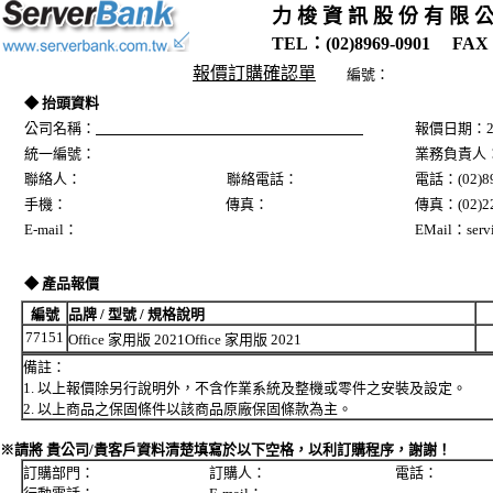
力 梭 資 訊 股 份 有 限 
TEL：(02)8969-0901 FAX：
報價訂購確認單
編號：
◆ 抬頭資料
公司名稱：
報價日期：20
統一編號：
業務負責人
聯絡人： 聯絡電話：
電話：(02)89
手機： 傳真：
傳真：(02)22
E-mail：
EMail：servi
◆ 產品報價
編號
品牌 / 型號 / 規格說明
77151
Office 家用版 2021Office 家用版 2021
備註：
1. 以上報價除另行說明外，不含作業系統及整機或零件之安裝及設定。
2. 以上商品之保固條件以該商品原廠保固條款為主。
※請將 貴公司/貴客戶資料清楚填寫於以下空格，以利訂購程序，謝謝！
訂購部門： 訂購人： 電話：