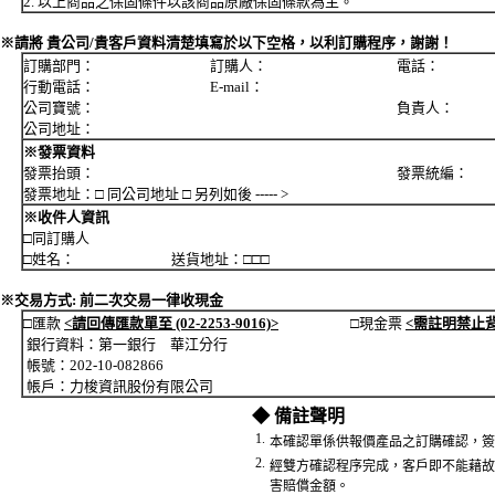
2. 以上商品之保固條件以該商品原廠保固條款為主。
※請將 貴公司/貴客戶資料清楚填寫於以下空格，以利訂購程序，謝謝！
訂購部門： 訂購人： 電話：
行動電話： E-mail：
公司寶號： 負責人：
公司地址：
※發票資料
發票抬頭： 發票統編：
發票地址：□ 同公司地址 □ 另列如後 ----- >
※收件人資訊
□同訂購人
□姓名： 送貨地址：□□□
※交易方式: 前二次交易一律收現金
□匯款
<請回傳匯款單至 (02-2253-9016)>
□現金票
<需註明禁止
銀行資料：第一銀行 華江分行
帳號：202-10-082866
帳戶：力梭資訊股份有限公司
◆ 備註聲明
1.
本確認單係供報價產品之訂購確認，簽
2.
經雙方確認程序完成，客戶即不能藉故
害賠償金額。