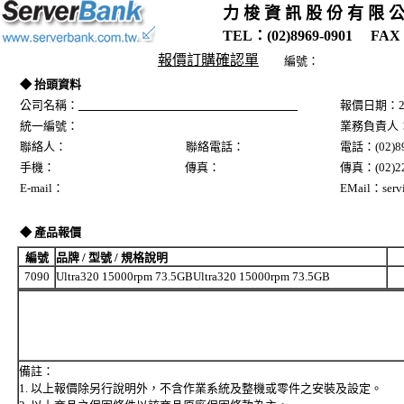
力 梭 資 訊 股 份 有 限 
TEL：(02)8969-0901 FAX：
報價訂購確認單
編號：
◆ 抬頭資料
公司名稱：
報價日期：20
統一編號：
業務負責人
聯絡人： 聯絡電話：
電話：(02)89
手機： 傳真：
傳真：(02)22
E-mail：
EMail：servi
◆ 產品報價
編號
品牌 / 型號 / 規格說明
7090
Ultra320 15000rpm 73.5GBUltra320 15000rpm 73.5GB
備註：
1. 以上報價除另行說明外，不含作業系統及整機或零件之安裝及設定。