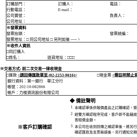
訂購部門： 訂購人： 電話：
行動電話： E-mail：
公司寶號： 負責人：
公司地址：
※發票資料
發票抬頭： 發票統編：
發票地址：□ 同公司地址 □ 另列如後 ----- >
※收件人資訊
□同訂購人
□姓名： 送貨地址：□□□
※交易方式: 前二次交易一律收現金
□匯款
<請回傳匯款單至 (02-2253-9016)>
□現金票
<需註明禁止
銀行資料：第一銀行 華江分行
帳號：202-10-082866
帳戶：力梭資訊股份有限公司
◆ 備註聲明
1.
本確認單係供報價產品之訂購確認，簽
2.
經雙方確認程序完成，客戶即不能藉故
害賠償金額。
3.
※客戶訂購確認
本公司在收到回傳之確認單後，將另行
確認匯款及支票無誤後，另行通知交期