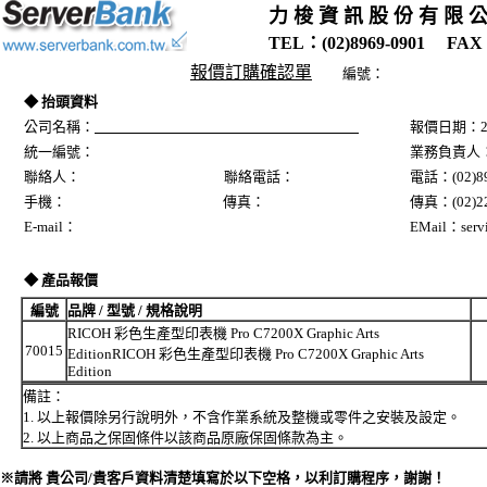
力 梭 資 訊 股 份 有 限 
TEL：(02)8969-0901 FAX：
報價訂購確認單
編號：
◆ 抬頭資料
公司名稱：
報價日期：20
統一編號：
業務負責人
聯絡人： 聯絡電話：
電話：(02)89
手機： 傳真：
傳真：(02)22
E-mail：
EMail：servi
◆ 產品報價
編號
品牌 / 型號 / 規格說明
RICOH 彩色生產型印表機 Pro C7200X Graphic Arts
70015
EditionRICOH 彩色生產型印表機 Pro C7200X Graphic Arts
Edition
備註：
1. 以上報價除另行說明外，不含作業系統及整機或零件之安裝及設定。
2. 以上商品之保固條件以該商品原廠保固條款為主。
※請將 貴公司/貴客戶資料清楚填寫於以下空格，以利訂購程序，謝謝！