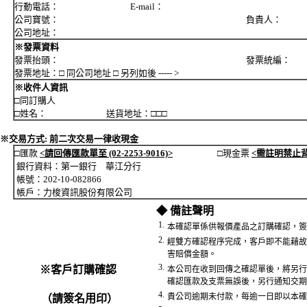
行動電話： E-mail：
公司寶號： 負責人：
公司地址：
※發票資料
發票抬頭： 發票統編：
發票地址：□ 同公司地址 □ 另列如後 ----- >
※收件人資訊
□同訂購人
□姓名： 送貨地址：□□□
※交易方式: 前二次交易一律收現金
□匯款
<請回傳匯款單至 (02-2253-9016)>
□現金票
<需註明禁止
銀行資料：第一銀行 華江分行
帳號：202-10-082866
帳戶：力梭資訊股份有限公司
◆ 備註聲明
1.
本確認單係供報價產品之訂購確認，簽
2.
經雙方確認程序完成，客戶即不能藉故
害賠償金額。
3.
※客戶訂購確認
本公司在收到回傳之確認單後，將另行
確認匯款及支票無誤後，另行通知交期
4.
貴公司逾期未付款，每逾一日即以本確
（請簽名用印）