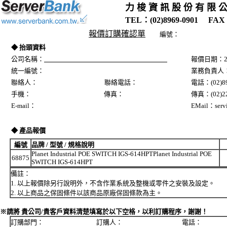
力 梭 資 訊 股 份 有 限 
TEL：(02)8969-0901 FAX：
報價訂購確認單
編號：
◆ 抬頭資料
公司名稱：
報價日期：20
統一編號：
業務負責人
聯絡人： 聯絡電話：
電話：(02)89
手機： 傳真：
傳真：(02)22
E-mail：
EMail：servi
◆ 產品報價
編號
品牌 / 型號 / 規格說明
Planet Industrial POE SWITCH IGS-614HPTPlanet Industrial POE
68875
SWITCH IGS-614HPT
備註：
1. 以上報價除另行說明外，不含作業系統及整機或零件之安裝及設定。
2. 以上商品之保固條件以該商品原廠保固條款為主。
※請將 貴公司/貴客戶資料清楚填寫於以下空格，以利訂購程序，謝謝！
訂購部門： 訂購人： 電話：