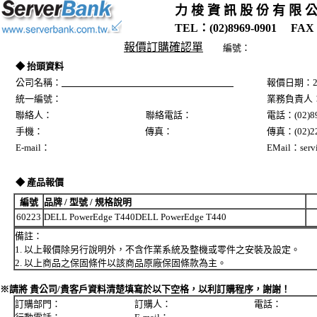
力 梭 資 訊 股 份 有 限 
TEL：(02)8969-0901 FAX：
報價訂購確認單
編號：
◆ 抬頭資料
公司名稱：
報價日期：20
統一編號：
業務負責人
聯絡人： 聯絡電話：
電話：(02)89
手機： 傳真：
傳真：(02)22
E-mail：
EMail：servi
◆ 產品報價
編號
品牌 / 型號 / 規格說明
60223
DELL PowerEdge T440DELL PowerEdge T440
備註：
1. 以上報價除另行說明外，不含作業系統及整機或零件之安裝及設定。
2. 以上商品之保固條件以該商品原廠保固條款為主。
※請將 貴公司/貴客戶資料清楚填寫於以下空格，以利訂購程序，謝謝！
訂購部門： 訂購人： 電話：