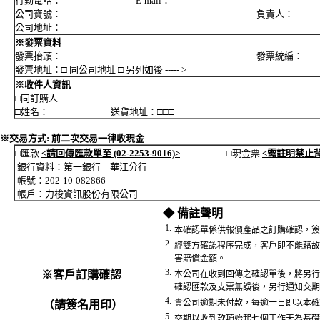
行動電話： E-mail：
公司寶號： 負責人：
公司地址：
※發票資料
發票抬頭： 發票統編：
發票地址：□ 同公司地址 □ 另列如後 ----- >
※收件人資訊
□同訂購人
□姓名： 送貨地址：□□□
※交易方式: 前二次交易一律收現金
□匯款
<請回傳匯款單至 (02-2253-9016)>
□現金票
<需註明禁止
銀行資料：第一銀行 華江分行
帳號：202-10-082866
帳戶：力梭資訊股份有限公司
◆ 備註聲明
1.
本確認單係供報價產品之訂購確認，簽
2.
經雙方確認程序完成，客戶即不能藉故
害賠償金額。
3.
※客戶訂購確認
本公司在收到回傳之確認單後，將另行
確認匯款及支票無誤後，另行通知交期
4.
貴公司逾期未付款，每逾一日即以本確
（請簽名用印）
5.
交期以收到款項始起七個工作天為基礎