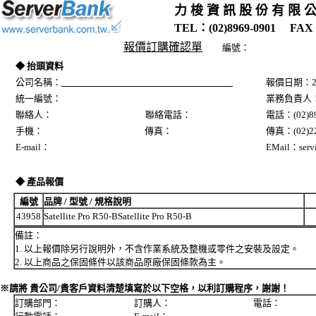
力 梭 資 訊 股 份 有 限 
TEL：(02)8969-0901 FAX：
報價訂購確認單
編號：
◆ 抬頭資料
公司名稱：
報價日期：20
統一編號：
業務負責人
聯絡人： 聯絡電話：
電話：(02)89
手機： 傳真：
傳真：(02)22
E-mail：
EMail：servi
◆ 產品報價
編號
品牌 / 型號 / 規格說明
43958
Satellite Pro R50-BSatellite Pro R50-B
備註：
1. 以上報價除另行說明外，不含作業系統及整機或零件之安裝及設定。
2. 以上商品之保固條件以該商品原廠保固條款為主。
※請將 貴公司/貴客戶資料清楚填寫於以下空格，以利訂購程序，謝謝！
訂購部門： 訂購人： 電話：