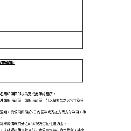
背書轉讓>
名用印傳回即視為完成此確認程序。
片面取消訂單，如取消訂單，則以總價款之20%作為損
通知，貴公司即須於7日內匯款或寄送支票支付款項，待
。
認單總價款百分之0.3%視為懲罰性違約金。
；未確認訂購及款項前，本公司保留出貨之權利。待出