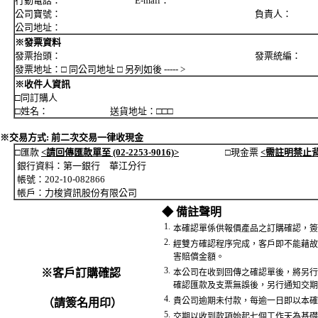
行動電話： E-mail：
公司寶號： 負責人：
公司地址：
※發票資料
發票抬頭： 發票統編：
發票地址：□ 同公司地址 □ 另列如後 ----- >
※收件人資訊
□同訂購人
□姓名： 送貨地址：□□□
※交易方式: 前二次交易一律收現金
□匯款
<請回傳匯款單至 (02-2253-9016)>
□現金票
<需註明禁止
銀行資料：第一銀行 華江分行
帳號：202-10-082866
帳戶：力梭資訊股份有限公司
◆ 備註聲明
1.
本確認單係供報價產品之訂購確認，簽
2.
經雙方確認程序完成，客戶即不能藉故
害賠償金額。
3.
※客戶訂購確認
本公司在收到回傳之確認單後，將另行
確認匯款及支票無誤後，另行通知交期
4.
貴公司逾期未付款，每逾一日即以本確
（請簽名用印）
5.
交期以收到款項始起七個工作天為基礎