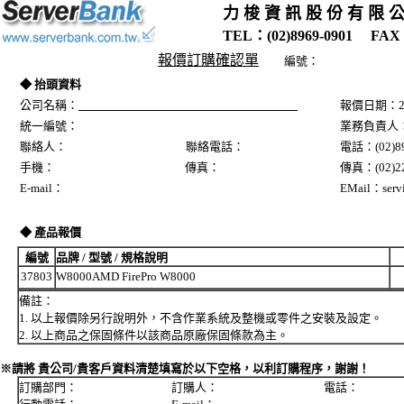
力 梭 資 訊 股 份 有 限 
TEL：(02)8969-0901 FAX：
報價訂購確認單
編號：
◆ 抬頭資料
公司名稱：
報價日期：20
統一編號：
業務負責人
聯絡人： 聯絡電話：
電話：(02)89
手機： 傳真：
傳真：(02)22
E-mail：
EMail：servi
◆ 產品報價
編號
品牌 / 型號 / 規格說明
37803
W8000AMD FirePro W8000
備註：
1. 以上報價除另行說明外，不含作業系統及整機或零件之安裝及設定。
2. 以上商品之保固條件以該商品原廠保固條款為主。
※請將 貴公司/貴客戶資料清楚填寫於以下空格，以利訂購程序，謝謝！
訂購部門： 訂購人： 電話：