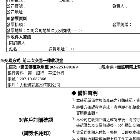
行動電話： E-mail：
公司寶號： 負責人：
公司地址：
※發票資料
發票抬頭： 發票統編：
發票地址：□ 同公司地址 □ 另列如後 ----- >
※收件人資訊
□同訂購人
□姓名： 送貨地址：□□□
※交易方式: 前二次交易一律收現金
□匯款
<請回傳匯款單至 (02-2253-9016)>
□現金票
<需註明禁止
銀行資料：第一銀行 華江分行
帳號：202-10-082866
帳戶：力梭資訊股份有限公司
◆ 備註聲明
1.
本確認單係供報價產品之訂購確認，簽
2.
經雙方確認程序完成，客戶即不能藉故
害賠償金額。
3.
※客戶訂購確認
本公司在收到回傳之確認單後，將另行
確認匯款及支票無誤後，另行通知交期
4.
貴公司逾期未付款，每逾一日即以本確
（請簽名用印）
5.
交期以收到款項始起七個工作天為基礎