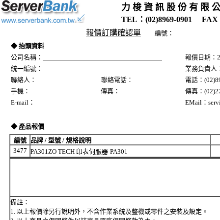
力 梭 資 訊 股 份 有 限 
TEL：(02)8969-0901 FAX：
報價訂購確認單
編號：
◆ 抬頭資料
公司名稱：
報價日期：20
統一編號：
業務負責人
聯絡人： 聯絡電話：
電話：(02)89
手機： 傳真：
傳真：(02)22
E-mail：
EMail：servi
◆ 產品報價
編號
品牌 / 型號 / 規格說明
3477
PA301ZO TECH 印表伺服器-PA301
備註：
1. 以上報價除另行說明外，不含作業系統及整機或零件之安裝及設定。