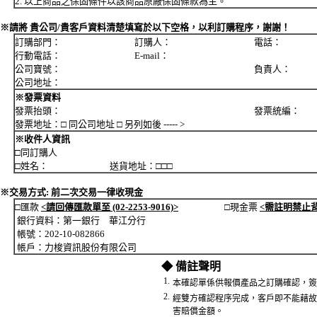
2. 以上商品之保固條件以該商品原廠保固條款為主。
※請將 貴公司/貴客戶資料清楚填寫於以下空格，以利訂購程序，謝謝！
訂購部門： 訂購人： 電話：
行動電話： E-mail：
公司寶號： 負責人：
公司地址：
※發票資料
發票抬頭： 發票統編：
發票地址：□ 同公司地址 □ 另列如後 ----- >
※收件人資訊
□同訂購人
□姓名： 送貨地址：□□□
※交易方式: 前二次交易一律收現金
□匯款
<請回傳匯款單至 (02-2253-9016)>
□現金票
<需註明禁止
銀行資料：第一銀行 華江分行
帳號：202-10-082866
帳戶：力梭資訊股份有限公司
◆ 備註聲明
1.
本確認單係供報價產品之訂購確認，簽
2.
經雙方確認程序完成，客戶即不能藉故
害賠償金額。