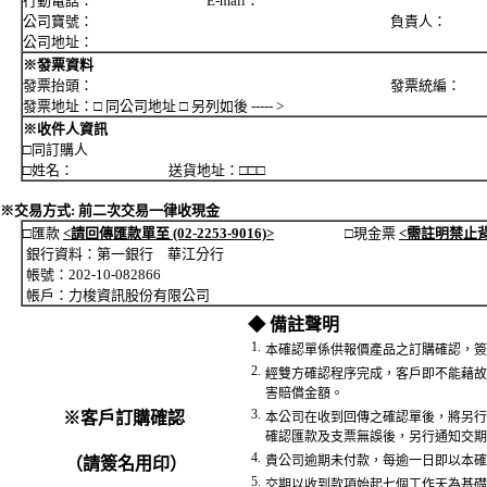
行動電話： E-mail：
公司寶號： 負責人：
公司地址：
※發票資料
發票抬頭： 發票統編：
發票地址：□ 同公司地址 □ 另列如後 ----- >
※收件人資訊
□同訂購人
□姓名： 送貨地址：□□□
※交易方式: 前二次交易一律收現金
□匯款
<請回傳匯款單至 (02-2253-9016)>
□現金票
<需註明禁止
銀行資料：第一銀行 華江分行
帳號：202-10-082866
帳戶：力梭資訊股份有限公司
◆ 備註聲明
1.
本確認單係供報價產品之訂購確認，簽
2.
經雙方確認程序完成，客戶即不能藉故
害賠償金額。
3.
※客戶訂購確認
本公司在收到回傳之確認單後，將另行
確認匯款及支票無誤後，另行通知交期
4.
貴公司逾期未付款，每逾一日即以本確
（請簽名用印）
5.
交期以收到款項始起七個工作天為基礎