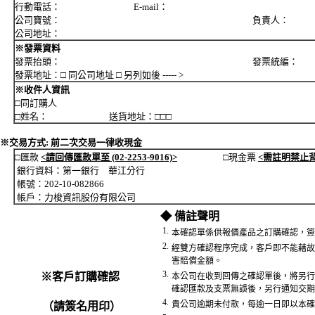
行動電話： E-mail：
公司寶號： 負責人：
公司地址：
※發票資料
發票抬頭： 發票統編：
發票地址：□ 同公司地址 □ 另列如後 ----- >
※收件人資訊
□同訂購人
□姓名： 送貨地址：□□□
※交易方式: 前二次交易一律收現金
□匯款
<請回傳匯款單至 (02-2253-9016)>
□現金票
<需註明禁止
銀行資料：第一銀行 華江分行
帳號：202-10-082866
帳戶：力梭資訊股份有限公司
◆ 備註聲明
1.
本確認單係供報價產品之訂購確認，簽
2.
經雙方確認程序完成，客戶即不能藉故
害賠償金額。
3.
※客戶訂購確認
本公司在收到回傳之確認單後，將另行
確認匯款及支票無誤後，另行通知交期
4.
貴公司逾期未付款，每逾一日即以本確
（請簽名用印）