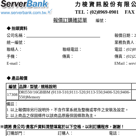
力 梭 資 訊 股 份 有 限 
TEL：(02)8969-0901 FAX：
報價訂購確認單
編號：
◆ 抬頭資料
公司名稱：
報價日期：20
統一編號：
業務負責人
聯絡人： 聯絡電話：
電話：(02)89
手機： 傳真：
傳真：(02)22
E-mail：
EMail：servi
◆ 產品報價
編號
品牌 / 型號 / 規格說明
DRI550/16GBIBM (9110-510,9111-520,9113-550,9406-520,9406-
17308
550)Memory
備註：
1. 以上報價除另行說明外，不含作業系統及整機或零件之安裝及設定。
2. 以上商品之保固條件以該商品原廠保固條款為主。
※請將 貴公司/貴客戶資料清楚填寫於以下空格，以利訂購程序，謝謝！
訂購部門： 訂購人： 電話：