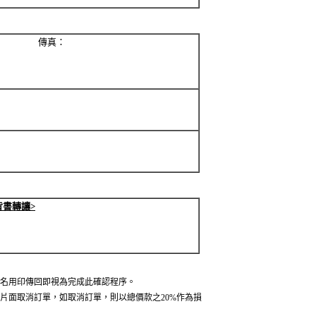
 傳真：
背書轉讓>
名用印傳回即視為完成此確認程序。
片面取消訂單，如取消訂單，則以總價款之20%作為損