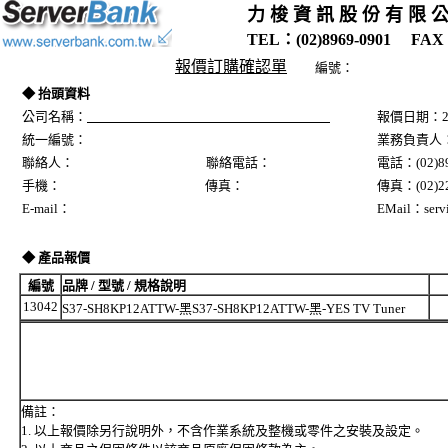
力 梭 資 訊 股 份 有 限 
TEL：(02)8969-0901 FAX：
報價訂購確認單
編號：
◆ 抬頭資料
公司名稱：
報價日期：20
統一編號：
業務負責人
聯絡人： 聯絡電話：
電話：(02)89
手機： 傳真：
傳真：(02)22
E-mail：
EMail：servi
◆ 產品報價
編號
品牌 / 型號 / 規格說明
13042
S37-SH8KP12ATTW-黑S37-SH8KP12ATTW-黑-YES TV Tuner
備註：
1. 以上報價除另行說明外，不含作業系統及整機或零件之安裝及設定。