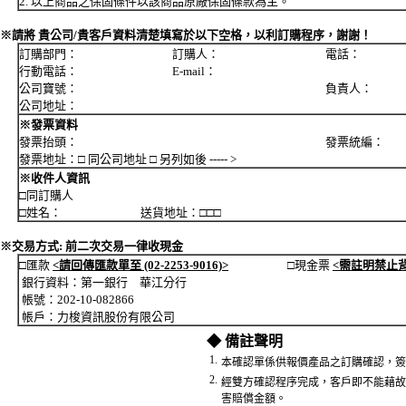
2. 以上商品之保固條件以該商品原廠保固條款為主。
※請將 貴公司/貴客戶資料清楚填寫於以下空格，以利訂購程序，謝謝！
訂購部門： 訂購人： 電話：
行動電話： E-mail：
公司寶號： 負責人：
公司地址：
※發票資料
發票抬頭： 發票統編：
發票地址：□ 同公司地址 □ 另列如後 ----- >
※收件人資訊
□同訂購人
□姓名： 送貨地址：□□□
※交易方式: 前二次交易一律收現金
□匯款
<請回傳匯款單至 (02-2253-9016)>
□現金票
<需註明禁止
銀行資料：第一銀行 華江分行
帳號：202-10-082866
帳戶：力梭資訊股份有限公司
◆ 備註聲明
1.
本確認單係供報價產品之訂購確認，簽
2.
經雙方確認程序完成，客戶即不能藉故
害賠償金額。