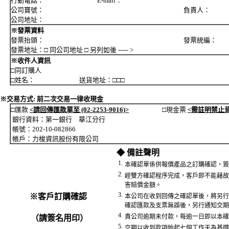
行動電話： E-mail：
公司寶號： 負責人：
公司地址：
※發票資料
發票抬頭： 發票統編：
發票地址：□ 同公司地址 □ 另列如後 ----- >
※收件人資訊
□同訂購人
□姓名： 送貨地址：□□□
※交易方式: 前二次交易一律收現金
□匯款
<請回傳匯款單至 (02-2253-9016)>
□現金票
<需註明禁止
銀行資料：第一銀行 華江分行
帳號：202-10-082866
帳戶：力梭資訊股份有限公司
◆ 備註聲明
1.
本確認單係供報價產品之訂購確認，簽
2.
經雙方確認程序完成，客戶即不能藉故
害賠償金額。
3.
※客戶訂購確認
本公司在收到回傳之確認單後，將另行
確認匯款及支票無誤後，另行通知交期
4.
貴公司逾期未付款，每逾一日即以本確
（請簽名用印）
5.
交期以收到款項始起七個工作天為基礎