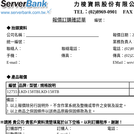
力 梭 資 訊 股 份 有 限 
TEL：(02)8969-0901 FAX：
報價訂購確認單
編號：
◆ 抬頭資料
公司名稱：
報價日期：20
統一編號：
業務負責人
聯絡人： 聯絡電話：
電話：(02)89
手機： 傳真：
傳真：(02)22
E-mail：
EMail：servi
◆ 產品報價
編號
品牌 / 型號 / 規格說明
12755
LKD-158TBLKD-158TB
備註：
1. 以上報價除另行說明外，不含作業系統及整機或零件之安裝及設定。
2. 以上商品之保固條件以該商品原廠保固條款為主。
※請將 貴公司/貴客戶資料清楚填寫於以下空格，以利訂購程序，謝謝！
訂購部門： 訂購人： 電話：